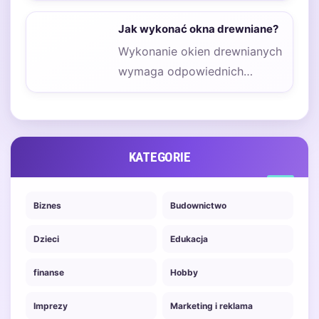
Jak wykonać okna drewniane?
Wykonanie okien drewnianych
wymaga odpowiednich
materiałów, które zapewnią
trwałość oraz estetykę
finalnego produktu. Przede
wszystkim…
KATEGORIE
Biznes
Budownictwo
Dzieci
Edukacja
finanse
Hobby
Imprezy
Marketing i reklama