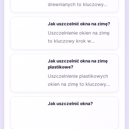
drewnianych to kluczowy
proces, który może znacząco
poprawić komfort cieplny w
Jak uszczelnić okna na zimę?
domu…
Uszczelnienie okien na zimę
to kluczowy krok w
zapewnieniu komfortu
cieplnego w naszych domach.
Jak uszczelnić okna na zimę
Wiele…
plastikowe?
Uszczelnienie plastikowych
okien na zimę to kluczowy
krok, który pozwala na
zwiększenie efektywności
Jak uszczelnić okna?
energetycznej domu…