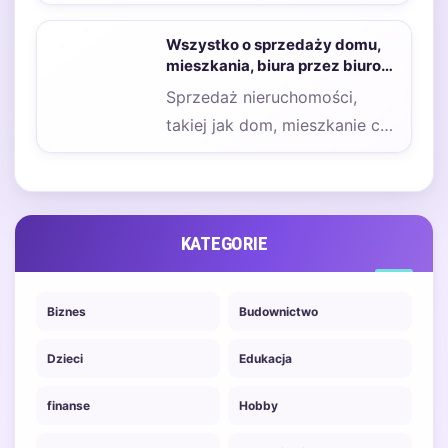
który wymaga nie tylko
wiedzy merytorycznej, ale
Wszystko o sprzedaży domu,
także…
mieszkania, biura przez biuro
nieruchomości
Sprzedaż nieruchomości,
takiej jak dom, mieszkanie czy
biuro, przez biuro
nieruchomości niesie ze sobą
wiele…
KATEGORIE
Biznes
Budownictwo
Dzieci
Edukacja
finanse
Hobby