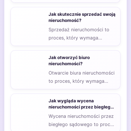
Jak skutecznie sprzedać swoją
nieruchomość?
Sprzedaż nieruchomości to
proces, który wymaga
staranności i przemyślanej
strategii. W pierwszej
Jak otworzyć biuro
kolejności warto zwrócić…
nieruchomości?
Otwarcie biura nieruchomości
to proces, który wymaga
staranności i przemyślanej
strategii. Przede wszystkim
Jak wygląda wycena
należy zrozumieć,…
nieruchomości przez biegłego
sądowego?
Wycena nieruchomości przez
biegłego sądowego to proces,