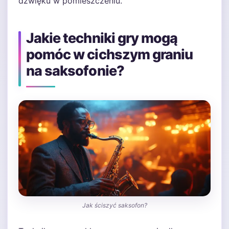
dźwięku w pomieszczeniu.
Jakie techniki gry mogą
pomóc w cichszym graniu
na saksofonie?
Jak ściszyć saksofon?