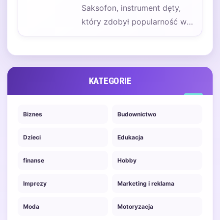
Saksofon, instrument dęty,
który zdobył popularność w
wielu gatunkach muzycznych,
został wynaleziony przez
Adolphe'a Saxa…
KATEGORIE
Biznes
Budownictwo
Dzieci
Edukacja
finanse
Hobby
Imprezy
Marketing i reklama
Moda
Motoryzacja