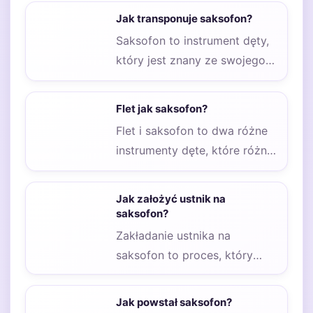
na jego brzmienie oraz…
Jak transponuje saksofon?
Saksofon to instrument dęty,
który jest znany ze swojego
charakterystycznego
brzmienia oraz szerokiego
Flet jak saksofon?
zastosowania w…
Flet i saksofon to dwa różne
instrumenty dęte, które różnią
się zarówno konstrukcją, jak
i…
Jak założyć ustnik na
saksofon?
Zakładanie ustnika na
saksofon to proces, który
wymaga nie tylko precyzji, ale
także zrozumienia budowy…
Jak powstał saksofon?