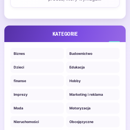
staranności i odpowiednich
składników. Podstawowym
składnikiem jest oczywiście…
KATEGORIE
Biznes
Budownictwo
Dzieci
Edukacja
finanse
Hobby
Imprezy
Marketing i reklama
Moda
Motoryzacja
Nieruchomości
Obcojęzyczne