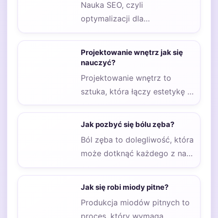
Nauka SEO, czyli
odpowiednich…
optymalizacji dla
wyszukiwarek internetowych,
może być skomplikowanym
Projektowanie wnętrz jak się
procesem, ale istnieje wiele
nauczyć?
skutecznych…
Projektowanie wnętrz to
sztuka, która łączy estetykę z
funkcjonalnością, a jej
podstawowe zasady są
Jak pozbyć się bólu zęba?
kluczowe…
Ból zęba to dolegliwość, która
może dotknąć każdego z nas
w najmniej oczekiwanym
momencie. Istnieje…
Jak się robi miody pitne?
Produkcja miodów pitnych to
proces, który wymaga