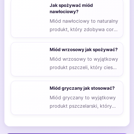
społecznym. Zmagają się z nią
Jak spożywać miód
ludzie…
nawłociowy?
Miód nawłociowy to naturalny
produkt, który zdobywa coraz
większą popularność ze
względu na swoje liczne…
Miód wrzosowy jak spożywać?
Miód wrzosowy to wyjątkowy
produkt pszczeli, który cieszy
się dużym uznaniem ze
względu na swoje…
Miód gryczany jak stosować?
Miód gryczany to wyjątkowy
produkt pszczelarski, który
zdobywa coraz większą
popularność dzięki swoim
unikalnym właściwościom…