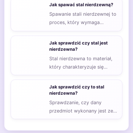
korozję oraz wysoką
Jak spawać stal nierdzewną?
wytrzymałością. Główne…
Spawanie stali nierdzewnej to
proces, który wymaga
zastosowania odpowiednich
technik i narzędzi, aby
Jak sprawdzić czy stal jest
uzyskać trwałe…
nierdzewna?
Stal nierdzewna to materiał,
który charakteryzuje się
wyjątkową odpornością na
korozję, co czyni go
Jak sprawdzić czy to stal
idealnym…
nierdzewna?
Sprawdzanie, czy dany
przedmiot wykonany jest ze
stali nierdzewnej, może być
kluczowe w wielu sytuacjach,