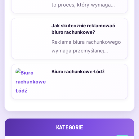
to proces, który wymaga
staranności i przemyślanej
strategii. Przede wszystkim
Jak skutecznie reklamować
należy zrozumieć,…
biuro rachunkowe?
Reklama biura rachunkowego
wymaga przemyślanej
strategii, która pozwoli
dotrzeć do potencjalnych
Biuro rachunkowe Łódź
klientów w sposób
efektywny…
KATEGORIE