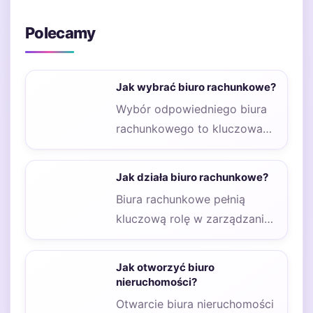
Polecamy
Jak wybrać biuro rachunkowe?
Wybór odpowiedniego biura
rachunkowego to kluczowa
decyzja dla każdej firmy,
niezależnie od jej wielkości
Jak działa biuro rachunkowe?
czy…
Biura rachunkowe pełnią
kluczową rolę w zarządzaniu
finansami przedsiębiorstw
oraz osób prywatnych. Ich
Jak otworzyć biuro
podstawowe funkcje…
nieruchomości?
Otwarcie biura nieruchomości