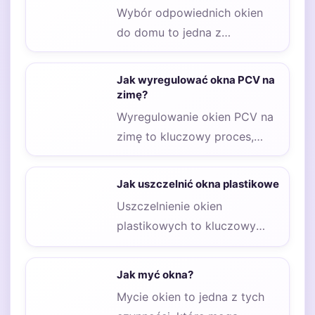
Wybór odpowiednich okien
do domu to jedna z
kluczowych decyzji, które
mają wpływ na komfort…
Jak wyregulować okna PCV na
zimę?
Wyregulowanie okien PCV na
zimę to kluczowy proces,
który pozwala na zapewnienie
odpowiedniej izolacji
Jak uszczelnić okna plastikowe
termicznej…
Uszczelnienie okien
plastikowych to kluczowy
element, który wpływa na
komfort życia oraz
Jak myć okna?
oszczędność energii w…
Mycie okien to jedna z tych