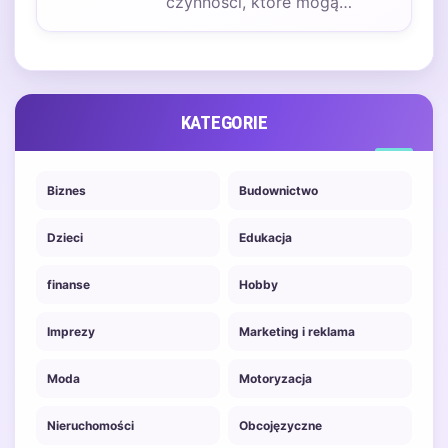
czynności, które mogą
wydawać się proste, ale w
rzeczywistości…
KATEGORIE
Biznes
Budownictwo
Dzieci
Edukacja
finanse
Hobby
Imprezy
Marketing i reklama
Moda
Motoryzacja
Nieruchomości
Obcojęzyczne