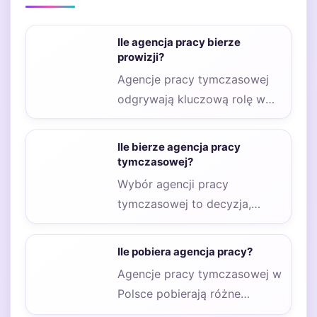
Ile agencja pracy bierze
prowizji?
Agencje pracy tymczasowej
odgrywają kluczową rolę w
pośrednictwie między
pracodawcami a
Ile bierze agencja pracy
pracownikami, oferując
tymczasowej?
różnorodne usługi,…
Wybór agencji pracy
tymczasowej to decyzja,
która wiąże się z wieloma
aspektami finansowymi. Koszt
Ile pobiera agencja pracy?
zatrudnienia…
Agencje pracy tymczasowej w
Polsce pobierają różne
prowizje, które mogą się