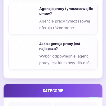
znacznie różnić w
Agencja pracy tymczasowej ile
zależności…
umów?
Agencje pracy tymczasowej
oferują różnorodne
możliwości zatrudnienia, co
sprawia, że wiele osób
Jaka agencja pracy jest
zastanawia się, ile…
najlepsza?
Wybór odpowiedniej agencji
pracy jest kluczowy dla osób
poszukujących zatrudnienia
oraz dla pracodawców, którzy
chcą…
KATEGORIE