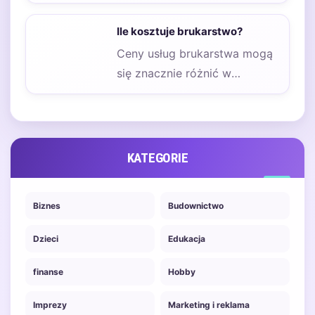
firm, które chcą zapewnić
bezpieczeństwo swoich
Ile kosztuje brukarstwo?
zasobów i uniknąć…
Ceny usług brukarstwa mogą
się znacznie różnić w
zależności od regionu, w
którym są świadczone.…
KATEGORIE
Biznes
Budownictwo
Dzieci
Edukacja
finanse
Hobby
Imprezy
Marketing i reklama