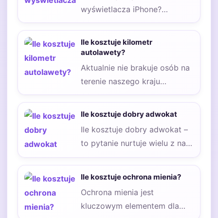
wyświetlacza iPhone?
Obecnie każdy z nas ma swój
smartfon. Niektóre osoby
Ile kosztuje kilometr
nawet…
autolawety?
Aktualnie nie brakuje osób na
terenie naszego kraju
zastanawiających się, jak
droga jest auto laweta……
Ile kosztuje dobry adwokat
Ile kosztuje dobry adwokat –
to pytanie nurtuje wielu z nas,
zwłaszcza gdy stoimy przed…
Ile kosztuje ochrona mienia?
Ochrona mienia jest
kluczowym elementem dla