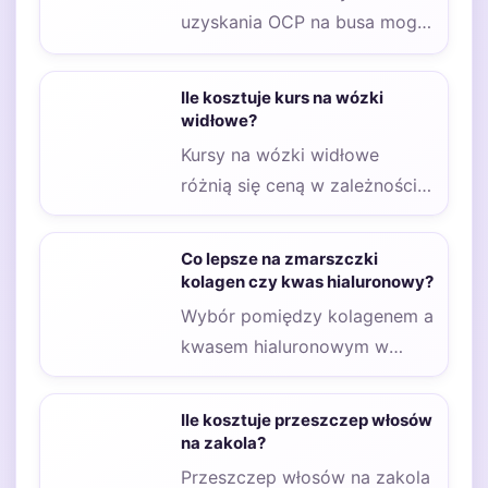
uzyskania OCP na busa mogą
się znacznie różnić w
zależności od…
Ile kosztuje kurs na wózki
widłowe?
Kursy na wózki widłowe
różnią się ceną w zależności
od lokalizacji, co jest istotnym
czynnikiem…
Co lepsze na zmarszczki
kolagen czy kwas hialuronowy?
Wybór pomiędzy kolagenem a
kwasem hialuronowym w
kontekście walki ze
zmarszczkami jest często
Ile kosztuje przeszczep włosów
trudny, ponieważ…
na zakola?
Przeszczep włosów na zakola