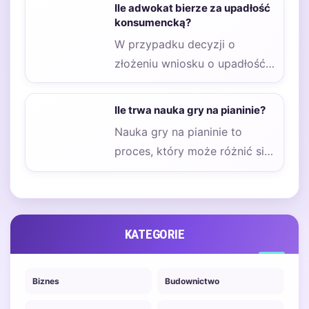
zastanawia się, ile wynosi
Ile adwokat bierze za upadłość
koszt usług…
konsumencką?
W przypadku decyzji o
złożeniu wniosku o upadłość
konsumencką, wiele osób
zastanawia się, ile kosztuje…
Ile trwa nauka gry na pianinie?
Nauka gry na pianinie to
proces, który może różnić się
w zależności od wielu
czynników,…
KATEGORIE
Biznes
Budownictwo