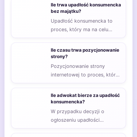
Ile trwa upadłość konsumencka
bez majątku?
Upadłość konsumencka to
proces, który ma na celu
umożliwienie osobom
fizycznym, które znalazły się
Ile czasu trwa pozycjonowanie
w…
strony?
Pozycjonowanie strony
internetowej to proces, który
wymaga czasu oraz
zaangażowania. Wiele osób
Ile adwokat bierze za upadłość
zastanawia się, ile…
konsumencka?
W przypadku decyzji o
ogłoszeniu upadłości
konsumenckiej, wiele osób