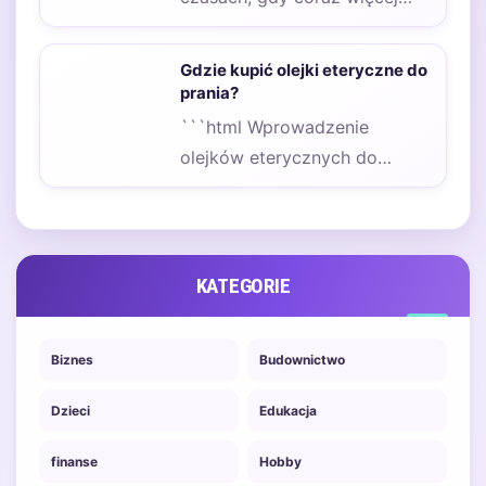
osób zwraca uwagę na
naturalne metody dbania o…
Gdzie kupić olejki eteryczne do
prania?
```html Wprowadzenie
olejków eterycznych do
procesu prania może
znacząco odmienić codzienne
obowiązki, nadając tkaninom
nie…
KATEGORIE
Biznes
Budownictwo
Dzieci
Edukacja
finanse
Hobby