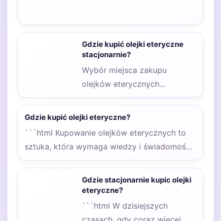
Gdzie kupić olejki eteryczne
stacjonarnie?
Wybór miejsca zakupu
olejków eterycznych
stacjonarnie zależy od
naszych priorytetów. Szukając
Gdzie kupić olejki eteryczne?
konkretnych, rzadkich
```html Kupowanie olejków eterycznych to
gatunków, warto…
sztuka, która wymaga wiedzy i świadomości.
Nie każdy sklep oferuje…
Gdzie stacjonarnie kupic olejki
eteryczne?
```html W dzisiejszych
czasach, gdy coraz więcej