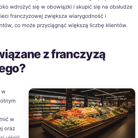
ko wdrożyć się w obowiązki i skupić się na obsłudze
ieci franczyzowej zwiększa wiarygodność i
ów, co może przyciągnąć większą liczbę klientów.
wiązane z franczyzą
ego?
i w
totnym
żnić w
j oraz
si uiścić