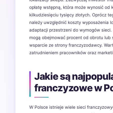
opłatę wstępną, która może wynosić od k
kilkudziesięciu tysięcy złotych. Oprócz te
należy uwzględnić koszty wyposażenia l
adaptacji przestrzeni do wymogów sieci
mogą obejmować procent od obrotu lub st
wsparcie ze strony franczyzodawcy. War
zatrudnieniem pracowników oraz marketi
Jakie są najpopula
franczyzowe w P
W Polsce istnieje wiele sieci franczyzow