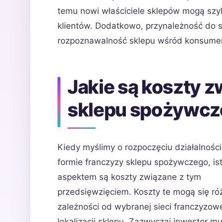
temu nowi właściciele sklepów mogą szyb
klientów. Dodatkowo, przynależność do s
rozpoznawalność sklepu wśród konsument
Jakie są koszty z
sklepu spożywcz
Kiedy myślimy o rozpoczęciu działalnośc
formie franczyzy sklepu spożywczego, is
aspektem są koszty związane z tym
przedsięwzięciem. Koszty te mogą się ró
zależności od wybranej sieci franczyzowe
lokalizacji sklepu. Zazwyczaj inwestor mu