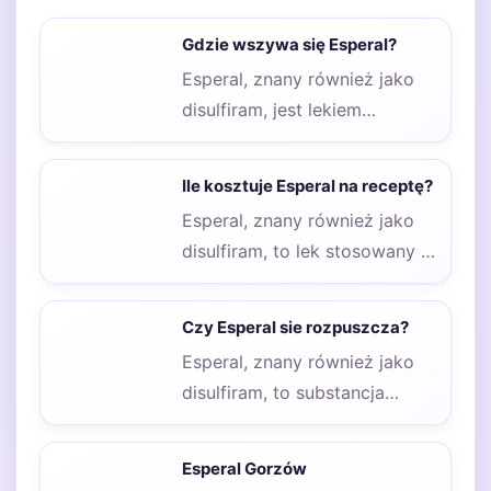
Gdzie wszywa się Esperal?
Esperal, znany również jako
disulfiram, jest lekiem
stosowanym w terapii
uzależnienia od alkoholu.
Ile kosztuje Esperal na receptę?
Jego działanie…
Esperal, znany również jako
disulfiram, to lek stosowany w
terapii uzależnienia od
alkoholu. Jego działanie…
Czy Esperal sie rozpuszcza?
Esperal, znany również jako
disulfiram, to substancja
stosowana w leczeniu
uzależnienia od alkoholu.
Esperal Gorzów
Jego działanie…