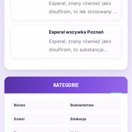
Esperal, znany również jako
disulfiram, to lek stosowany w
terapii uzależnienia od
alkoholu. Jego działanie…
Esperal wszywka Poznań
Esperal, znany również jako
disulfiram, to substancja
stosowana w terapii
uzależnienia od alkoholu.
Wszywka Esperal…
KATEGORIE
Biznes
Budownictwo
Dzieci
Edukacja