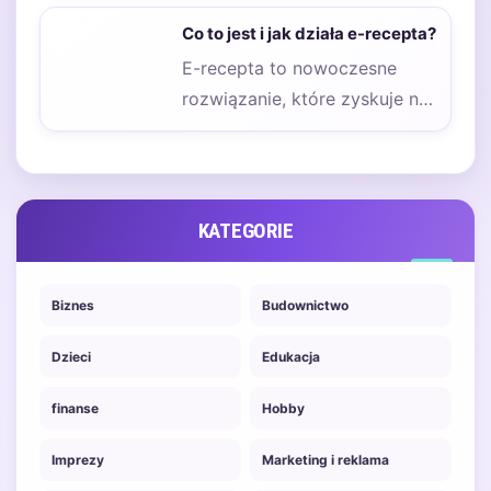
uproszczenia procesu
Co to jest i jak działa e-recepta?
przepisywania leków przez…
E-recepta to nowoczesne
rozwiązanie, które zyskuje na
popularności w Polsce oraz w
wielu innych krajach.…
KATEGORIE
Biznes
Budownictwo
Dzieci
Edukacja
finanse
Hobby
Imprezy
Marketing i reklama