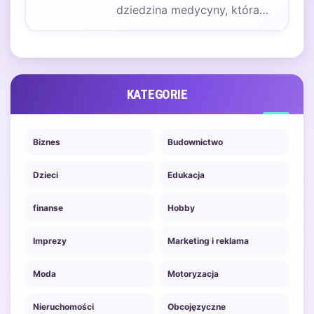
dziedzina medycyny, która
zajmuje się diagnostyką i
leczeniem schorzeń stóp
oraz…
KATEGORIE
Biznes
Budownictwo
Dzieci
Edukacja
finanse
Hobby
Imprezy
Marketing i reklama
Moda
Motoryzacja
Nieruchomości
Obcojęzyczne