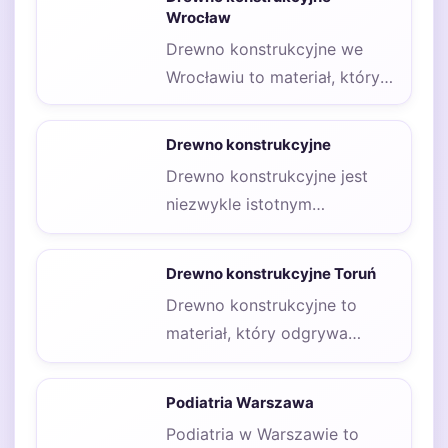
amatorów budownictwa. W…
Wrocław
Drewno konstrukcyjne we
Wrocławiu to materiał, który
cieszy się dużym
zainteresowaniem wśród
Drewno konstrukcyjne
architektów, budowniczych
Drewno konstrukcyjne jest
oraz…
niezwykle istotnym
materiałem w budownictwie, a
jego różnorodność sprawia,
Drewno konstrukcyjne Toruń
że można je…
Drewno konstrukcyjne to
materiał, który odgrywa
kluczową rolę w
budownictwie oraz w różnych
Podiatria Warszawa
projektach związanych…
Podiatria w Warszawie to