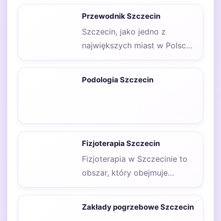
wpływa na komfort życia…
Przewodnik Szczecin
Szczecin, jako jedno z
największych miast w Polsce,
ma wiele do zaoferowania
zarówno mieszkańcom, jak…
Podologia Szczecin
Fizjoterapia Szczecin
Fizjoterapia w Szczecinie to
obszar, który obejmuje
szeroki zakres usług mających
na celu poprawę zdrowia…
Zakłady pogrzebowe Szczecin