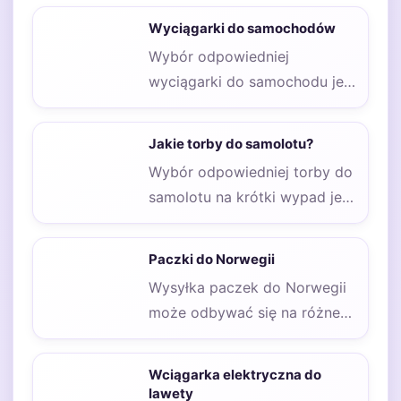
Wyciągarki do samochodów
Wybór odpowiedniej
wyciągarki do samochodu jest
kluczowy dla zapewnienia
bezpieczeństwa i
Jakie torby do samolotu?
efektywności w trudnych
Wybór odpowiedniej torby do
warunkach…
samolotu na krótki wypad jest
kluczowy, aby zapewnić sobie
komfort i…
Paczki do Norwegii
Wysyłka paczek do Norwegii
może odbywać się na różne
sposoby, a wybór
odpowiedniej metody zależy…
Wciągarka elektryczna do
lawety