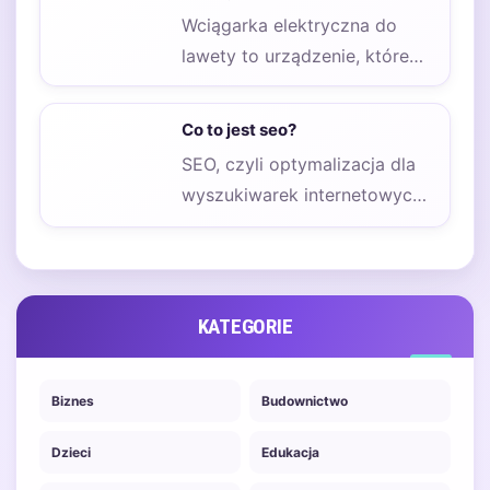
Wciągarka elektryczna do
lawety to urządzenie, które
zyskuje coraz większą
popularność wśród właścicieli
Co to jest seo?
pojazdów oraz…
SEO, czyli optymalizacja dla
wyszukiwarek internetowych,
to proces, który ma na celu
poprawę widoczności strony…
KATEGORIE
Biznes
Budownictwo
Dzieci
Edukacja