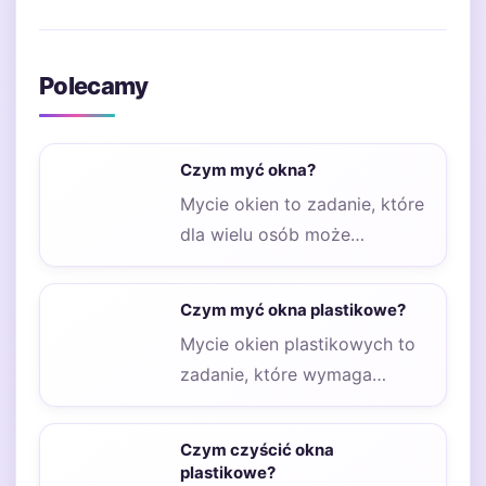
Polecamy
Czym myć okna?
Mycie okien to zadanie, które
dla wielu osób może
wydawać się uciążliwe, ale z
odpowiednimi…
Czym myć okna plastikowe?
Mycie okien plastikowych to
zadanie, które wymaga
odpowiednich środków
czyszczących, aby uzyskać
Czym czyścić okna
najlepsze efekty. Warto…
plastikowe?