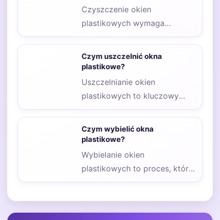
Czyszczenie okien
plastikowych wymaga
zastosowania odpowiednich
środków czyszczących, które
Czym uszczelnić okna
nie tylko skutecznie usuną
plastikowe?
zanieczyszczenia, ale…
Uszczelnianie okien
plastikowych to kluczowy
element zapewniający
komfort i energooszczędność
Czym wybielić okna
w każdym domu. Wybór
plastikowe?
odpowiednich…
Wybielanie okien
plastikowych to proces, który
może znacząco poprawić ich
wygląd oraz wydłużyć ich
żywotność.…