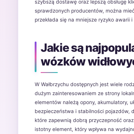
szybszą dostawę oraz lepszą obsługę kli
sprawdzonych producentów, można mieć p
przekłada się na mniejsze ryzyko awarii i
Jakie są najpopul
wózków widłowy
W Wałbrzychu dostępnych jest wiele rod
dużym zainteresowaniem ze strony lokaln
elementów należą opony, akumulatory, ukł
bezpieczeństwa i stabilności pojazdów, 
które zapewnią dobrą przyczepność oraz
istotny element, który wpływa na wydaj