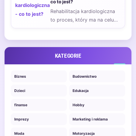
co to jest?
odpowiedzialności
Rehabilitacja kardiologiczna
przewoźników w…
to proces, który ma na celu
wsparcie pacjentów po
przebytych chorobach serca
oraz…
KATEGORIE
Biznes
Budownictwo
Dzieci
Edukacja
finanse
Hobby
Imprezy
Marketing i reklama
Moda
Motoryzacja