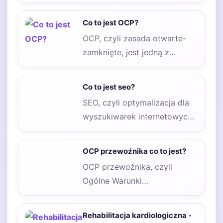
systemach zasilania prądem
elektrycznym. Jego
Co to jest OCP?
podstawowym zadaniem…
OCP, czyli zasada otwarte-
zamknięte, jest jedną z
kluczowych zasad
programowania obiektowego,
Co to jest seo?
która została sformułowana
SEO, czyli optymalizacja dla
przez…
wyszukiwarek internetowych,
to proces, który ma na celu
poprawę widoczności strony…
OCP przewoźnika co to jest?
OCP przewoźnika, czyli
Ogólne Warunki
Odpowiedzialności
Przewoźnika, to kluczowy
Rehabilitacja kardiologiczna -
dokument regulujący zasady