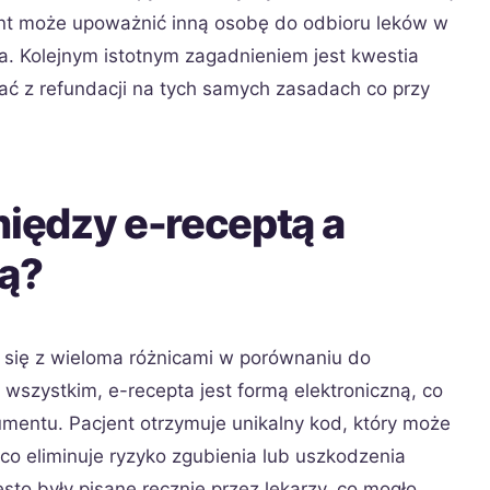
jent może upoważnić inną osobę do odbioru leków w
. Kolejnym istotnym zagadnieniem jest kwestia
tać z refundacji na tych samych zasadach co przy
między e-receptą a
tą?
się z wieloma różnicami w porównaniu do
wszystkim, e-recepta jest formą elektroniczną, co
mentu. Pacjent otrzymuje unikalny kod, który może
 co eliminuje ryzyko zgubienia lub uszkodzenia
ęsto były pisane ręcznie przez lekarzy, co mogło