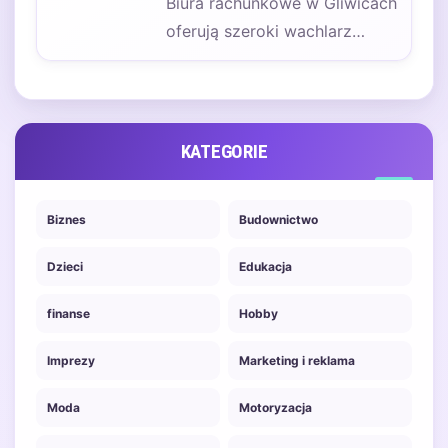
Biura rachunkowe w Gliwicach
oferują szeroki wachlarz
usług, które są dostosowane
do potrzeb zarówno małych,…
KATEGORIE
Biznes
Budownictwo
Dzieci
Edukacja
finanse
Hobby
Imprezy
Marketing i reklama
Moda
Motoryzacja