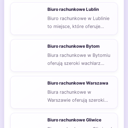
skierowanych zarówno do
Biuro rachunkowe Lublin
przedsiębiorców,…
Biuro rachunkowe w Lublinie
to miejsce, które oferuje
szeroki zakres usług
księgowych i doradczych
Biuro rachunkowe Bytom
dla…
Biura rachunkowe w Bytomiu
oferują szeroki wachlarz
usług, które są dostosowane
do potrzeb zarówno małych,…
Biuro rachunkowe Warszawa
Biura rachunkowe w
Warszawie oferują szeroki
wachlarz usług, które są
dostosowane do potrzeb
Biuro rachunkowe Gliwice
zarówno małych,…