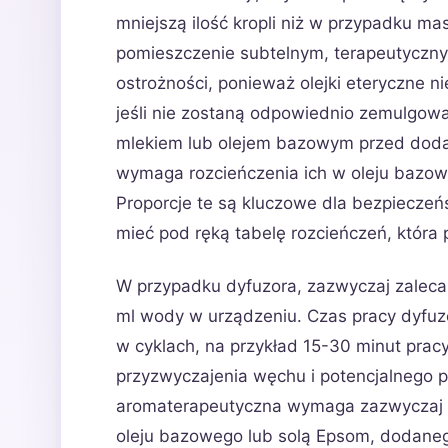
mniejszą ilość kropli niż w przypadku mas
pomieszczenie subtelnym, terapeutyczn
ostrożności, ponieważ olejki eteryczne n
jeśli nie zostaną odpowiednio zemulgowa
mlekiem lub olejem bazowym przed dod
wymaga rozcieńczenia ich w oleju bazowy
Proporcje te są kluczowe dla bezpieczeń
mieć pod ręką tabelę rozcieńczeń, któr
W przypadku dyfuzora, zazwyczaj zaleca 
ml wody w urządzeniu. Czas pracy dyfuz
w cyklach, na przykład 15-30 minut prac
przyzwyczajenia węchu i potencjalnego 
aromaterapeutyczna wymaga zazwyczaj 5-
oleju bazowego lub solą Epsom, dodan