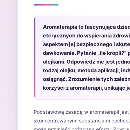
Aromaterapia to fascynująca dzie
eterycznych do wspierania zdrow
aspektem jej bezpiecznego i skut
dawkowanie. Pytanie „ile kropli?”
olejkami. Odpowiedź nie jest jedno
rodzaj olejku, metoda aplikacji, i
osiągnąć. Zrozumienie tych zależn
korzyści z aromaterapii, unikając
Podstawową zasadą w aromaterapii jest u
skoncentrowanymi substancjami pochodzen
może przynieść pożądane efekty. Zbyt w