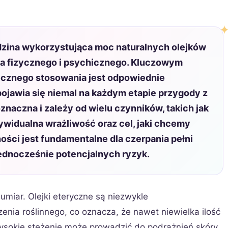
dzina wykorzystująca moc naturalnych olejków
ia fizycznego i psychicznego. Kluczowym
ecznego stosowania jest odpowiednie
 pojawia się niemal na każdym etapie przygody z
znaczna i zależy od wielu czynników, takich jak
ndywidualna wrażliwość oraz cel, jaki chcemy
ości jest fundamentalne dla czerpania pełni
 jednocześnie potencjalnych ryzyk.
miar. Olejki eteryczne są niezwykle
ia roślinnego, co oznacza, że nawet niewielka ilość
ysokie stężenie może prowadzić do podrażnień skóry,