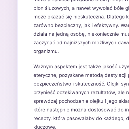
błon śluzowych, a nawet wywołać bóle gło
może okazać się nieskuteczna. Dlatego kl
zarówno bezpieczny, jak i efektywny. Wart
działa na jedną osobę, niekoniecznie mu
zaczynać od najniższych możliwych dawe
organizmu.
Ważnym aspektem jest także jakość używa
eteryczne, pozyskane metodą destylacji 
bezpieczeństwo i skuteczność. Olejki sy
przynieść oczekiwanych rezultatów, ale 
sprawdzaj pochodzenie olejku i jego skła
które następnie można dostosować do ind
recepty, która pasowałaby do każdego, 
kluczowe.