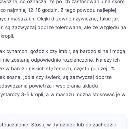
oksyczne, co oznacza, że po ich zastosowaniu na skórę
 co najmniej 12-18 godzin. Z tego powodu najlepiej
ych masażach. Olejki drzewne i żywiczne, takie jak
r, są zazwyczaj dobrze tolerowane, ale ze względu na
kropli.
jak cynamon, goździk czy imbir, są bardzo silne i mogą
li nie zostaną odpowiednio rozcieńczone. Należy ich
e w bardzo niskich stężeniach, często poniżej 1%.
 jak sosna, jodła czy świerk, są zazwyczaj dobrze
dświeżania powietrza i wspierania układu
starczy 3-5 kropli, a w masażu można stosować je w
otouczulenie. Stosuj w dyfuzorze lub po zachodzie