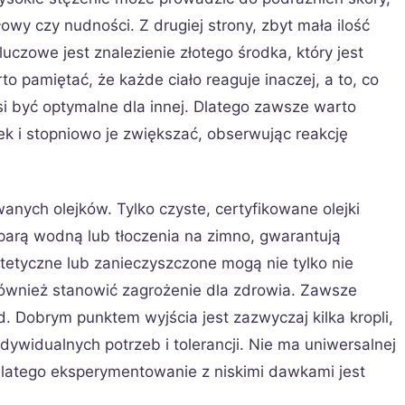
wy czy nudności. Z drugiej strony, zbyt mała ilość
uczowe jest znalezienie złotego środka, który jest
o pamiętać, że każde ciało reaguje inaczej, a to, co
si być optymalne dla innej. Dlatego zawsze warto
k i stopniowo je zwiększać, obserwując reakcję
nych olejków. Tylko czyste, certyfikowane olejki
parą wodną lub tłoczenia na zimno, gwarantują
ntetyczne lub zanieczyszczone mogą nie tylko nie
również stanowić zagrożenie dla zdrowia. Zawsze
d. Dobrym punktem wyjścia jest zazwyczaj kilka kropli,
ywidualnych potrzeb i tolerancji. Nie ma uniwersalnej
dlatego eksperymentowanie z niskimi dawkami jest