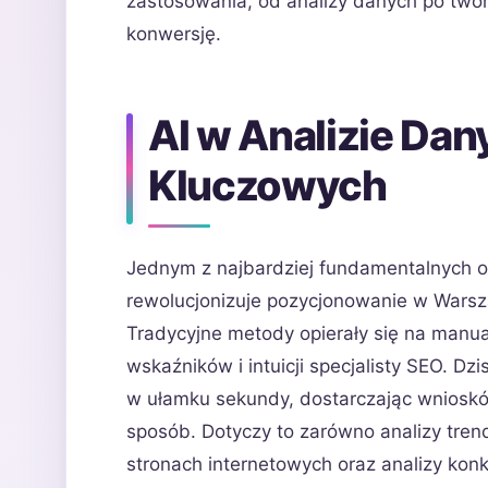
zastosowania, od analizy danych po tworz
konwersję.
AI w Analizie Dan
Kluczowych
Jednym z najbardziej fundamentalnych o
rewolucjonizuje pozycjonowanie w Warsza
Tradycyjne metody opierały się na manua
wskaźników i intuicji specjalisty SEO. D
w ułamku sekundy, dostarczając wnioskó
sposób. Dotyczy to zarówno analizy tre
stronach internetowych oraz analizy konk