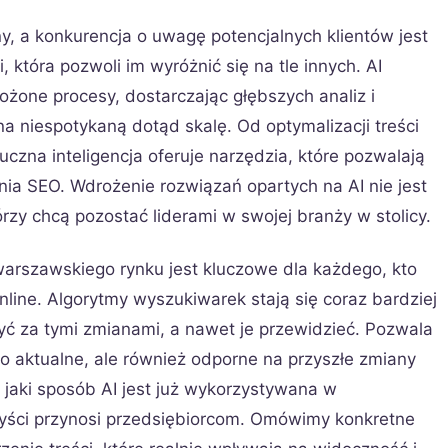
y, a konkurencja o uwagę potencjalnych klientów jest
 która pozwoli im wyróżnić się na tle innych. AI
ożone procesy, dostarczając głębszych analiz i
na niespotykaną dotąd skalę. Od optymalizacji treści
czna inteligencja oferuje narzędzia, które pozwalają
ania SEO. Wdrożenie rozwiązań opartych na AI nie jest
tórzy chcą pozostać liderami w swojej branży w stolicy.
warszawskiego rynku jest kluczowe dla każdego, kto
line. Algorytmy wyszukiwarek stają się coraz bardziej
ć za tymi zmianami, a nawet je przewidzieć. Pozwala
ylko aktualne, ale również odporne na przyszłe zmiany
 jaki sposób AI jest już wykorzystywana w
zyści przynosi przedsiębiorcom. Omówimy konkretne