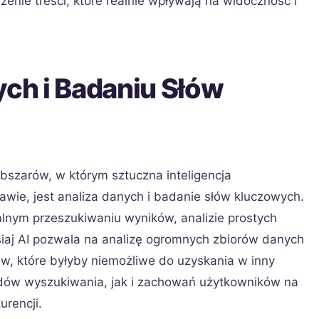
enie treści, które realnie wpływają na widoczność i
ych i Badaniu Słów
bszarów, w którym sztuczna inteligencja
wie, jest analiza danych i badanie słów kluczowych.
lnym przeszukiwaniu wyników, analizie prostych
zisiaj AI pozwala na analizę ogromnych zbiorów danych
w, które byłyby niemożliwe do uzyskania w inny
ndów wyszukiwania, jak i zachowań użytkowników na
urencji.