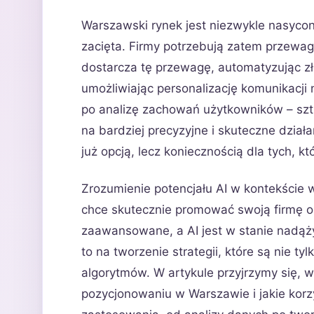
Warszawski rynek jest niezwykle nasycon
zacięta. Firmy potrzebują zatem przewagi,
dostarcza tę przewagę, automatyzując zł
umożliwiając personalizację komunikacji 
po analizę zachowań użytkowników – sztu
na bardziej precyzyjne i skuteczne dział
już opcją, lecz koniecznością dla tych, k
Zrozumienie potencjału AI w kontekście 
chce skutecznie promować swoją firmę on
zaawansowane, a AI jest w stanie nadąży
to na tworzenie strategii, które są nie t
algorytmów. W artykule przyjrzymy się, w
pozycjonowaniu w Warszawie i jakie kor