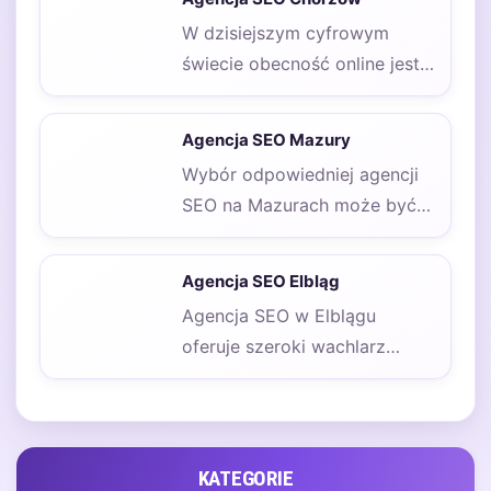
W dzisiejszym cyfrowym
świecie obecność online jest
fundamentem sukcesu każdej
firmy, niezależnie od jej
Agencja SEO Mazury
wielkości…
Wybór odpowiedniej agencji
SEO na Mazurach może być
kluczowy dla sukcesu Twojej
firmy w internecie.…
Agencja SEO Elbląg
Agencja SEO w Elblągu
oferuje szeroki wachlarz
usług, które mają na celu
poprawę widoczności stron…
KATEGORIE