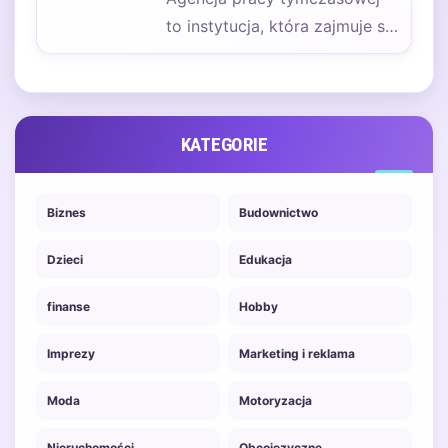
to instytucja, która zajmuje się
pośrednictwem w
zatrudnieniu pracowników na
czas określony.…
KATEGORIE
Biznes
Budownictwo
Dzieci
Edukacja
finanse
Hobby
Imprezy
Marketing i reklama
Moda
Motoryzacja
Nieruchomości
Obcojęzyczne