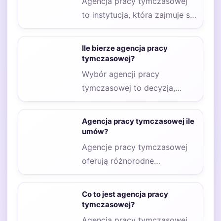
Agencja pracy tymczasowej
to instytucja, która zajmuje się
pośrednictwem w
zatrudnieniu pracowników na
Ile bierze agencja pracy
czas określony.…
tymczasowej?
Wybór agencji pracy
tymczasowej to decyzja,
która wiąże się z wieloma
aspektami finansowymi. Koszt
Agencja pracy tymczasowej ile
zatrudnienia…
umów?
Agencje pracy tymczasowej
oferują różnorodne
możliwości zatrudnienia, co
sprawia, że wiele osób
Co to jest agencja pracy
zastanawia się, ile…
tymczasowej?
Agencja pracy tymczasowej