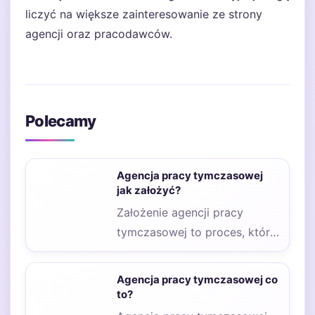
liczyć na większe zainteresowanie ze strony
agencji oraz pracodawców.
Polecamy
Agencja pracy tymczasowej
jak założyć?
Założenie agencji pracy
tymczasowej to proces, który
wymaga przemyślenia wielu
aspektów prawnych oraz
Agencja pracy tymczasowej co
organizacyjnych. Na…
to?